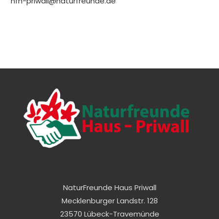
nfh-priwall@naturfreunde.de
NaturFreunde Haus Priwall
Mecklenburger Landstr. 128
23570 Lübeck-Travemünde