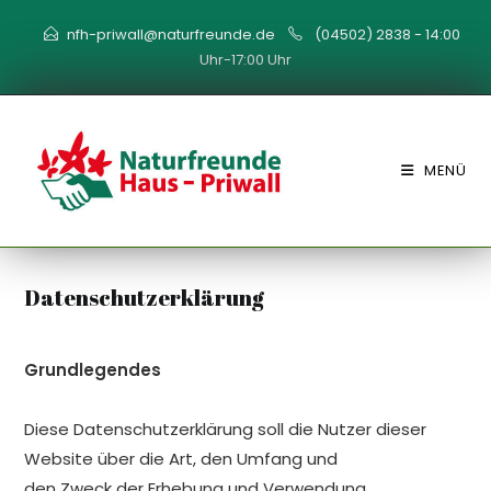
Zum
nfh-priwall@naturfreunde.de
(04502) 2838 - 14:00
Inhalt
Uhr-17:00 Uhr
springen
MENÜ
Datenschutzerklärung
Grundlegendes
Diese Datenschutzerklärung soll die Nutzer dieser
Website über die Art, den Umfang und
den Zweck der Erhebung und Verwendung