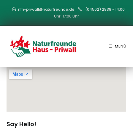
Zum
nfh-priwall@naturfreunde.de
(04502) 2838 - 14:00
Inhalt
Uhr-17:00 Uhr
springen
MENÜ
Say Hello!